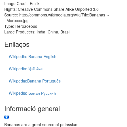
Image Credit: Enzik
Rights: Creative Commons Share Alike Unported 3.0
Source: http://commons.wikimedia.org/wiki/File:Bananas_-
_Morocco.jpg
Type: Herbaceous
Large Producers: India, China, Brasil
Enllaços
Wikipedia: Banana English
Wikipedia: हिन्दी केला
Wikipedia:Banana Português
Wikipedia: Банан Русский
Informació general
Bananas are a great source of potassium.