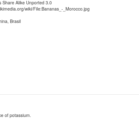
 Share Alike Unported 3.0
ikimedia.org/wiki/File:Bananas_-_Morocco.jpg
ina, Brasil
ce of potassium.