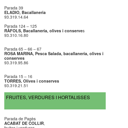
Parada 39
ELADIO, Bacallaneria
93.319.14.64
Parada 124 – 125
RÀFOLS, Bacallaneria, olives i conserve
s
93.310.16.80
Parada 65 – 66 – 67
ROSA MARINA, Pesca Salada, bacallaneria, olives i
conserves
93.319.95.86
Parada 15 – 16
TORRES, Olives i conserves
93.319.21.51
FRUITES, VERDURES I HORTALISSES
Parada de Pagès
ACABAT DE COLLIR
,
fruites i verdures