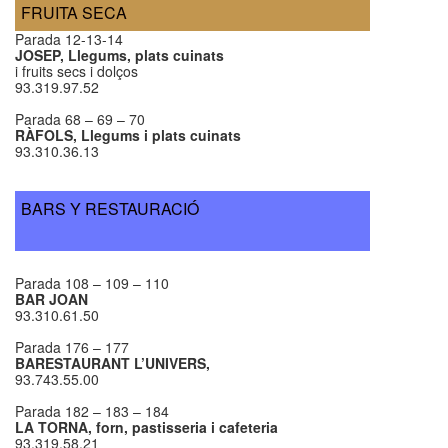
FRUITA SECA
Parada 12-13-14
JOSEP, Llegums, plats cuinats
i fruits secs i dolços
93.319.97.52
Parada 68 – 69 – 70
RÀFOLS, Llegums i plats cuinats
93.310.36.13
BARS Y RESTAURACIÓ
Parada 108 – 109 – 110
BAR JOAN
93.310.61.50
Parada 176 – 177
BARESTAURANT
L’UNIVERS,
93.743.55.00
Parada 182 – 183 – 184
LA TORNA, forn, pastisseria i cafeteria
93.319.58.21