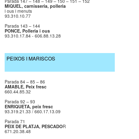
Parada 147 – 148 – 149 – 150 – 151 – 152
MIQUEL, carnisseria, polleria
i ous i menuts
93.310.10.77
Parada 143 – 144
PONCE, Polleria i ous
93.310.17.84 - 606.88.13.28
PEIXOS I MARISCOS
Parada 84 – 85 – 86
AMABLE, Peix fresc
660.44.85.32
Parada 92 – 93
ENRIQUETA, peix fresc
93.319.21.33 / 660.17.13.09
Parada 71
PEIX DE PLATJA, PESCADO
R
671.20.38.48