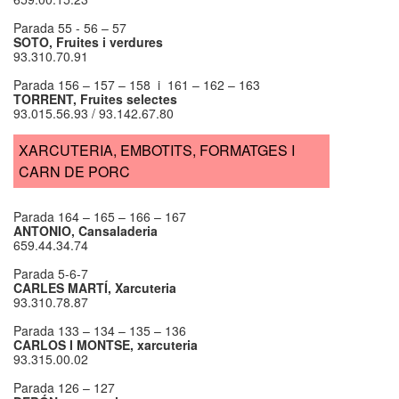
Parada 55 - 56 – 57
SOTO, Fruites i verdures
93.310.70.91
Parada 156 – 157 – 158 i 161 – 162 – 163
TORRENT, Fruites selectes
93.015.56.93 / 93.142.67.80
XARCUTERIA, EMBOTITS, FORMATGES I
CARN DE PORC
Parada 164 – 165 – 166 – 167
ANTONIO, Cansaladeria
659.44.34.74
Parada 5-6-7
CARLES MARTÍ, Xarcuteria
93.310.78.87
Parada 133 – 134 – 135 – 136
CARLOS I MONTSE, xarcuteria
93.315.00.02
Parada 126 – 127