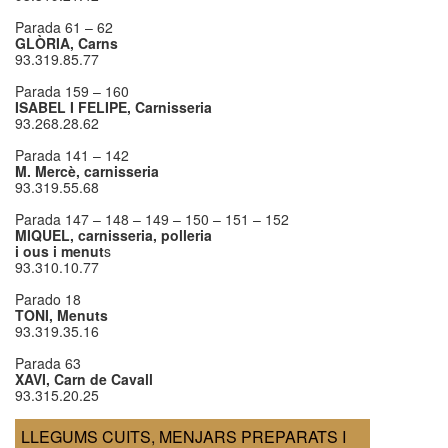
Parada 61 – 62
GLÒRIA, Carns
93.319.85.77
Parada 159 – 160
ISABEL I FELIPE, Carnisseria
93.268.28.62
Parada 141 – 142
M. Mercè, carnisseria
93.319.55.68
Parada 147 – 148 – 149 – 150 – 151 – 152
MIQUEL, carnisseria, polleria
i ous i menut
s
93.310.10.77
Parado 18
TONI, Menuts
93.319.35.16
Parada 63
XAVI, Carn de Cavall
93.315.20.25
LLEGUMS CUITS, MENJARS PREPARATS I